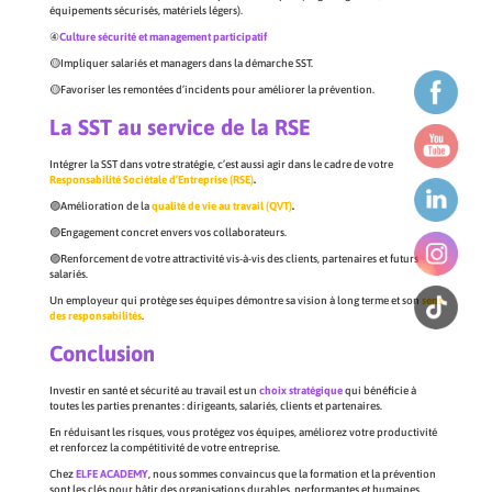
équipements sécurisés, matériels légers).
④
Culture sécurité et management participatif
🟡Impliquer salariés et managers dans la démarche SST.
🟡Favoriser les remontées d’incidents pour améliorer la prévention.
La SST au service de la RSE
Intégrer la SST dans votre stratégie, c’est aussi agir dans le cadre de votre
Responsabilité Sociétale d’Entreprise (RSE)
.
🟣Amélioration de la
qualité de vie au travail (QVT)
.
🟣Engagement concret envers vos collaborateurs.
🟣Renforcement de votre attractivité vis-à-vis des clients, partenaires et futurs
salariés.
Un employeur qui protège ses équipes démontre sa vision à long terme et son
sens
des responsabilités
.
Conclusion
Investir en santé et sécurité au travail est un
choix stratégique
qui bénéficie à
toutes les parties prenantes : dirigeants, salariés, clients et partenaires.
En réduisant les risques, vous protégez vos équipes, améliorez votre productivité
et renforcez la compétitivité de votre entreprise.
Chez
ELFE ACADEMY
, nous sommes convaincus que la formation et la prévention
sont les clés pour bâtir des organisations durables, performantes et humaines.