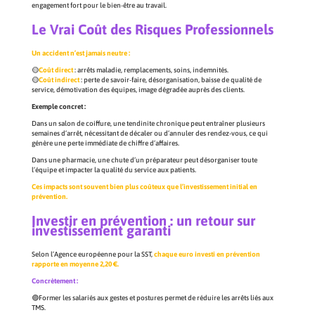
engagement fort pour le bien-être au travail.
Le Vrai Coût des Risques Professionnels
Un accident n’est jamais neutre :
🟡
Coût direct
: arrêts maladie, remplacements, soins, indemnités.
🟡
Coût indirect
: perte de savoir-faire, désorganisation, baisse de qualité de
service, démotivation des équipes, image dégradée auprès des clients.
Exemple concret :
Dans un salon de coiffure, une tendinite chronique peut entraîner plusieurs
semaines d’arrêt, nécessitant de décaler ou d’annuler des rendez-vous, ce qui
génère une perte immédiate de chiffre d’affaires.
Dans une pharmacie, une chute d’un préparateur peut désorganiser toute
l’équipe et impacter la qualité du service aux patients.
Ces impacts sont souvent bien plus coûteux que l’investissement initial en
prévention.
Investir en prévention : un retour sur
investissement garanti
Selon l’Agence européenne pour la SST,
chaque euro investi en prévention
rapporte en moyenne 2,20 €.
Concrètement :
🟣Former les salariés aux gestes et postures permet de réduire les arrêts liés aux
TMS.