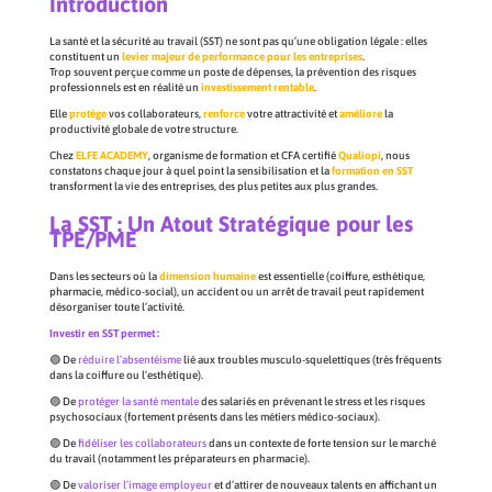
Introduction
La santé et la sécurité au travail (SST) ne sont pas qu’une obligation légale : elles
constituent un
levier majeur de performance pour les entreprises
.
Trop souvent perçue comme un poste de dépenses, la prévention des risques
professionnels est en réalité un
investissement rentable
.
Elle
protège
vos collaborateurs,
renforce
votre attractivité et
améliore
la
productivité globale de votre structure.
Chez
ELFE ACADEMY
, organisme de formation et CFA certifié
Qualiopi
, nous
constatons chaque jour à quel point la sensibilisation et la
formation en SST
transforment la vie des entreprises, des plus petites aux plus grandes.
La SST : Un Atout Stratégique pour les
TPE/PME
Dans les secteurs où la
dimension humaine
est essentielle (coiffure, esthétique,
pharmacie, médico-social), un accident ou un arrêt de travail peut rapidement
désorganiser toute l’activité.
Investir en SST permet :
🟣 De
réduire l’absentéisme
lié aux troubles musculo-squelettiques (très fréquents
dans la coiffure ou l’esthétique).
🟣 De
protéger la santé mentale
des salariés en prévenant le stress et les risques
psychosociaux (fortement présents dans les métiers médico-sociaux).
🟣 De
fidéliser les collaborateurs
dans un contexte de forte tension sur le marché
du travail (notamment les préparateurs en pharmacie).
🟣 De
valoriser l’image employeur
et d’attirer de nouveaux talents en affichant un