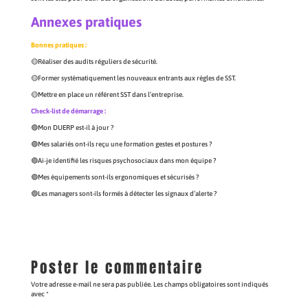
Annexes pratiques
Bonnes pratiques :
🟡Réaliser des audits réguliers de sécurité.
🟡Former systématiquement les nouveaux entrants aux règles de SST.
🟡Mettre en place un référent SST dans l’entreprise.
Check-list de démarrage :
🟣Mon DUERP est-il à jour ?
🟣Mes salariés ont-ils reçu une formation gestes et postures ?
🟣Ai-je identifié les risques psychosociaux dans mon équipe ?
🟣Mes équipements sont-ils ergonomiques et sécurisés ?
🟣Les managers sont-ils formés à détecter les signaux d’alerte ?
Poster le commentaire
Votre adresse e-mail ne sera pas publiée.
Les champs obligatoires sont indiqués
avec
*