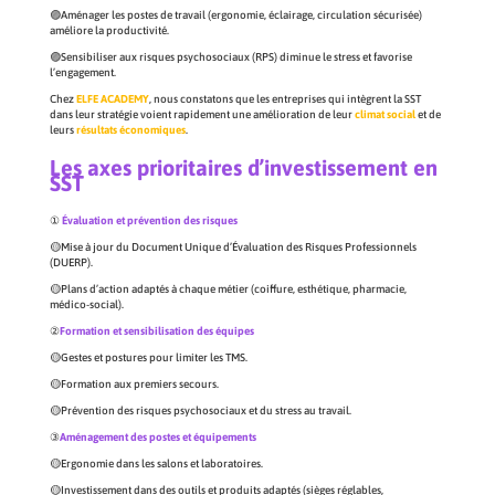
🟣Aménager les postes de travail (ergonomie, éclairage, circulation sécurisée)
améliore la productivité.
🟣Sensibiliser aux risques psychosociaux (RPS) diminue le stress et favorise
l’engagement.
Chez
ELFE ACADEMY
, nous constatons que les entreprises qui intègrent la SST
dans leur stratégie voient rapidement une amélioration de leur
climat social
et de
leurs
résultats économiques
.
Les axes prioritaires d’investissement en
SST
①
Évaluation et prévention des risques
🟡Mise à jour du Document Unique d’Évaluation des Risques Professionnels
(DUERP).
🟡Plans d’action adaptés à chaque métier (coiffure, esthétique, pharmacie,
médico-social).
②
Formation et sensibilisation des équipes
🟡Gestes et postures pour limiter les TMS.
🟡Formation aux premiers secours.
🟡Prévention des risques psychosociaux et du stress au travail.
③
Aménagement des postes et équipements
🟡Ergonomie dans les salons et laboratoires.
🟡Investissement dans des outils et produits adaptés (sièges réglables,