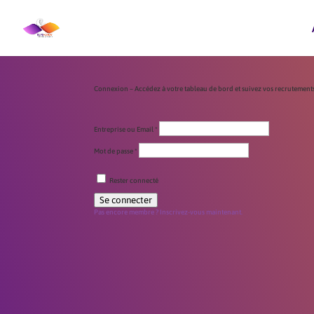
Connexion – Accédez à votre tableau de bord et suivez vos recrutements
Entreprise ou Email
*
Mot de passe
*
Rester connecté
Se connecter
Pas encore membre ? Inscrivez-vous maintenant.