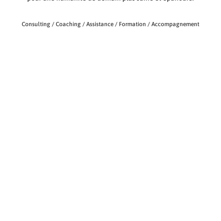
Consulting / Coaching / Assistance / Formation / Accompagnement
Financé par l’Europe et la
Région Réunion.
Règlement Intérieur
Certificat QUALIOPI
Conditions Générales de Vente
Conditions Générale d’Utilisation