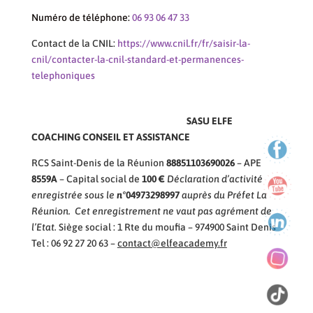
Numéro de téléphone:
06 93 06 47 33
Contact de la CNIL:
https://www.cnil.fr/fr/saisir-la-
cnil/contacter-la-cnil-standard-et-permanences-
telephoniques
SASU ELFE
COACHING CONSEIL ET ASSISTANCE
RCS Saint-Denis de la Réunion
88851103690026
– APE
8559A
– Capital social de
100 €
Déclaration d
’
activité
enregistrée sous le
n°
04973298997
auprès du Préfet La
Réunion. Cet enregistrement ne vaut pas agrément de
l
’
Etat.
Siège social : 1 Rte du moufia – 974900 Saint Denis
Tel : 06 92 27 20 63 –
contact@elfeacademy.fr