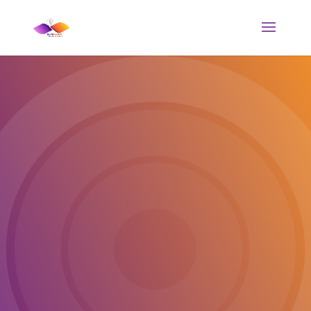
CFA Santé
Formez-vous en alternance avec le DEUST
Préparateur en Pharmacie ou le BTS Diététique
et accédez à un métier reconnu dans les
domaines de la santé, de la pharmacie et de la
nutrition.
JE M'INSCRIS !